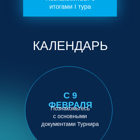
итогами I тура
КАЛЕНДАРЬ
С 9
ФЕВРАЛЯ
Познакомьтесь
с основными
документами Турнира